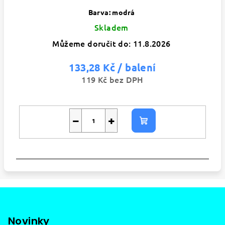
Barva: modrá
Skladem
Můžeme doručit do:
11.8.2026
133,28 Kč
/ balení
119 Kč bez DPH
−
+
Do
košíku
Z
á
p
Novinky