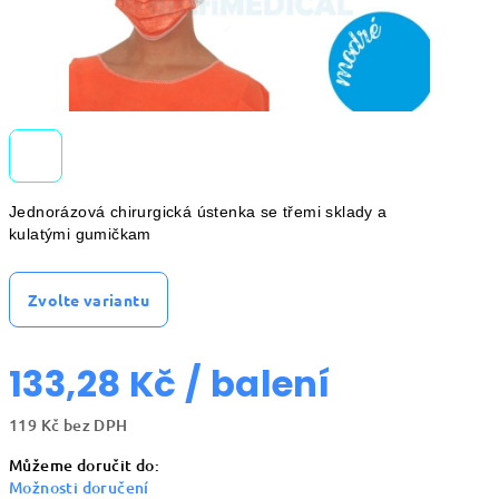
Jednorázová chirurgická ústenka se třemi sklady a
kulatými gumičkam
Zvolte variantu
133,28 Kč
/ balení
119 Kč bez DPH
Měrná
Můžeme doručit do:
cena:
Možnosti doručení