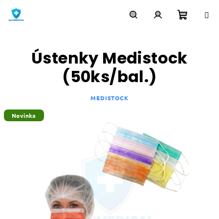
Přejít
na
obsah
Nákupn
Hledat
Přihlášení
Ústenky Medistock
košík
(50ks/bal.)
MEDISTOCK
Novinka