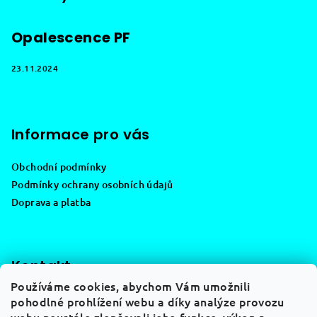
a
t
Opalescence PF
í
23.11.2024
Informace pro vás
Obchodní podmínky
Podmínky ochrany osobních údajů
Doprava a platba
Kontakt
Používáme cookies, abychom Vám umožnili
info
@
distrimedical.cz
pohodlné prohlížení webu a díky analýze provozu
+420 773 007 891