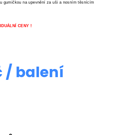
kou gumičkou na upevnění za uši a nosním těsnícím
IDUÁLNÍ CENY !
č
/ balení