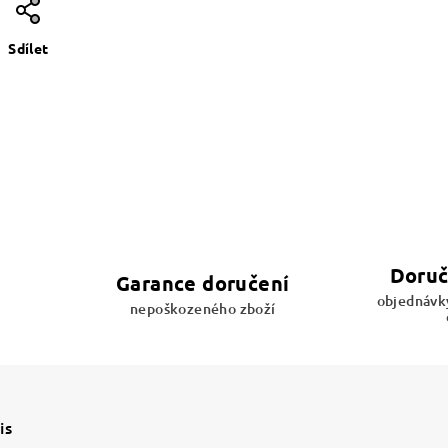
Sdílet
Doruč
Garance doručení
objednávky
nepoškozeného zboží
is