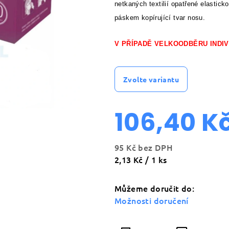
netkaných textilií opatřené elastic
páskem kopírující tvar nosu.
V PŘÍPADĚ VELKOODBĚRU INDIV
Zvolte variantu
106,40 K
95 Kč bez DPH
Měrná
2,13 Kč / 1 ks
cena:
Můžeme doručit do:
Možnosti doručení