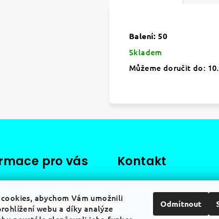
Balení: 50
Skladem
Můžeme doručit do:
10
ormace pro vás
Kontakt
dní podmínky
info
@
distrimedical.cz
+420 773 007 891
cookies, abychom Vám umožnili
ky ochrany osobních
Odmítnout
rohlížení webu a díky analýze