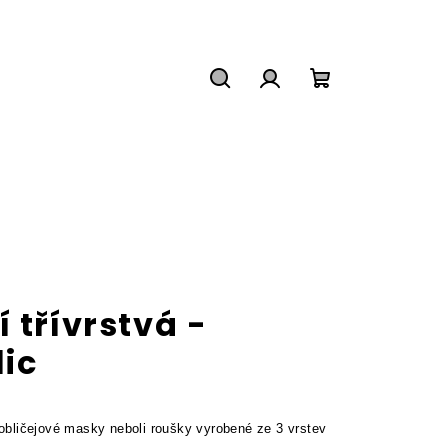
Hledat
Přihlášení
Nákupní
košík
 třívrstvá -
lic
 obličejové masky neboli roušky vyrobené ze 3 vrstev