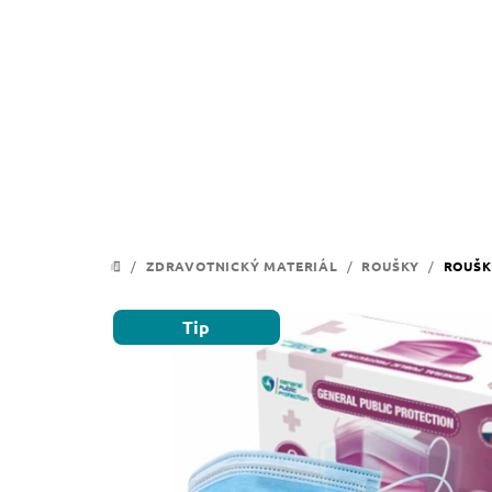
Přejít
na
obsah
/
ZDRAVOTNICKÝ MATERIÁL
/
ROUŠKY
/
ROUŠK
DOMŮ
Tip