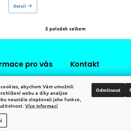
Detail
položek celkem
2
O
v
l
á
ormace pro vás
Kontakt
d
a
dní podmínky
info
@
distrimedical.cz
c
+420 773 007 891
cookies, abychom Vám umožnili
ky ochrany osobních
í
Odmítnout
rohlížení webu a díky analýze
p
bu neustále zlepšovali jeho funkce,
a a platba
r
užitelnost.
Více informací
v
k
í
Copyright 2026
d
y