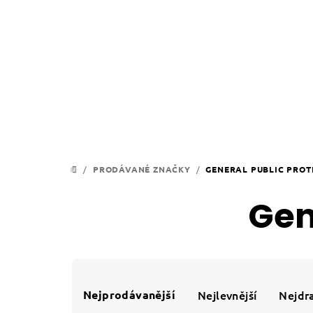
Přejít
na
obsah
/
PRODÁVANÉ ZNAČKY
/
GENERAL PUBLIC PROT
DOMŮ
Gen
Ř
a
Nejprodávanější
Nejlevnější
Nejdra