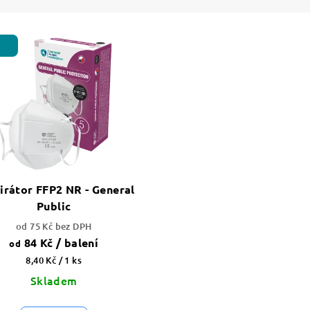
irátor FFP2 NR - General
Public
od 75 Kč bez DPH
84 Kč
/ balení
od
Měrná
8,40 Kč / 1 ks
cena:
Skladem