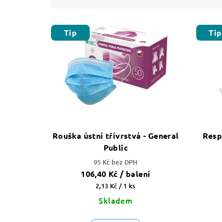
z
V
e
Tip
Tip
ý
n
p
í
i
p
s
r
p
o
r
Rouška ústní třívrstvá - General
Resp
d
Public
o
u
95 Kč bez DPH
d
106,40 Kč
/ balení
k
Měrná
2,13 Kč / 1 ks
u
t
cena:
Skladem
k
ů