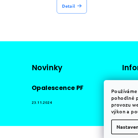
t
Detail
ů
Z
á
Novinky
Inf
p
a
Obcho
Opalescence PF
t
Používáme 
Podmín
pohodlné p
údajů
í
23.11.2024
provozu we
Doprav
výkon a po
Nastaven